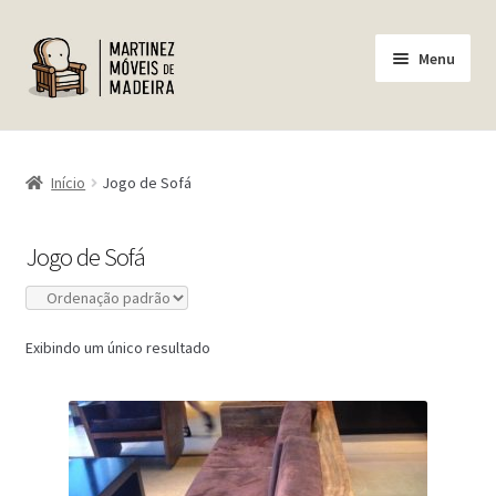
Pular
Pular
Menu
para
para
navegação
o
conteúdo
Home
Início
Jogo de Sofá
Empresa
Jogo de Sofá
Produtos
Minha conta
Exibindo um único resultado
Carrinho
Finalizar Compra