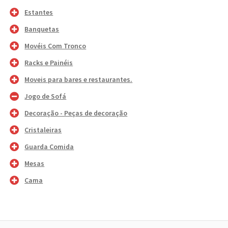
Estantes
Banquetas
Movéis Com Tronco
Racks e Painéis
Moveis para bares e restaurantes.
Jogo de Sofá
Decoração - Peças de decoração
Cristaleiras
Guarda Comida
Mesas
Cama