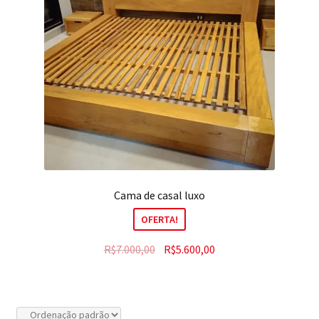
Contato
Cama de casal luxo
OFERTA!
R$
7.000,00
R$
5.600,00