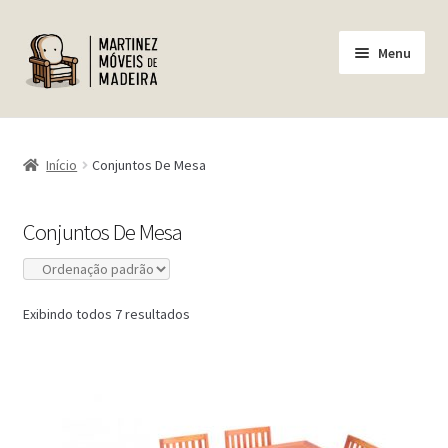
Pular
Pular
Menu
para
para
navegação
o
conteúdo
Home
Início
Conjuntos De Mesa
Empresa
Conjuntos De Mesa
Produtos
Minha conta
Exibindo todos 7 resultados
Carrinho
Finalizar Compra