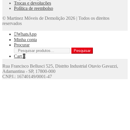
Trocas e devoluções
Política de reembolso
© Martinez Móveis de Demolição 2026 | Todos os direitos
reservados
WhatsApp
Minha conta
Procurar
Pesquisar
Pesquisar
por:
Cart
0
Rua Francisco Bellusci 525, Distrito Industrial Otavio Gavazzi,
Adamantina - SP, 17800-000
CNPJ.: 16740149/0001-47