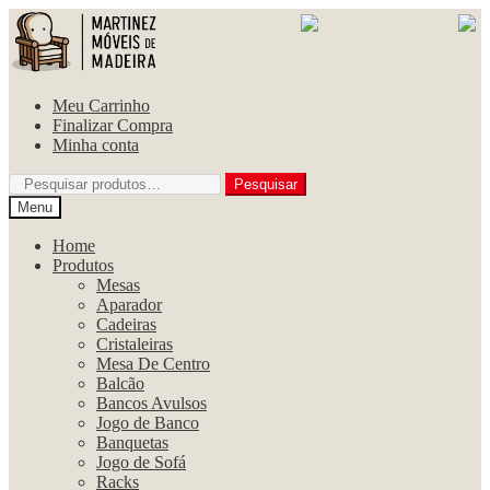
Pular
Pular
para
para
navegação
o
conteúdo
Meu Carrinho
Finalizar Compra
Minha conta
Pesquisar
Pesquisar
por:
Menu
Home
Produtos
Mesas
Aparador
Cadeiras
Cristaleiras
Mesa De Centro
Balcão
Bancos Avulsos
Jogo de Banco
Banquetas
Jogo de Sofá
Racks