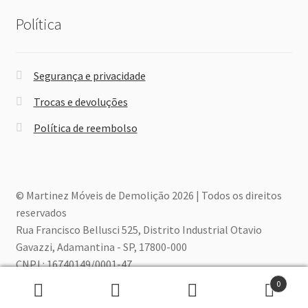
Política
Segurança e privacidade
Trocas e devoluções
Política de reembolso
© Martinez Móveis de Demolição 2026 | Todos os direitos
reservados
Rua Francisco Bellusci 525, Distrito Industrial Otavio
Gavazzi, Adamantina - SP, 17800-000
CNPJ.: 16740149/0001-47
0
Pesquisar
Pesquisar