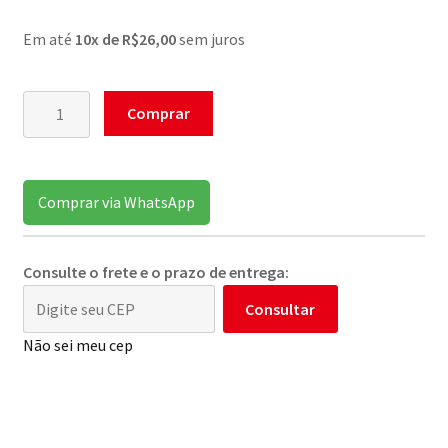
Em até
10x de R$26,00
sem juros
Cadeira
Comprar
Cambury
De
Demolição
Comprar via WhatsApp
(
PROMOÇÃO
)
Consulte o frete e o prazo de entrega:
quantidade
Consultar
Não sei meu cep