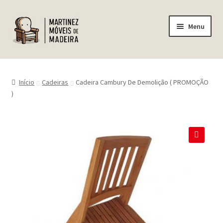
Pular
Pular
Menu
para
para
navegação
o
conteúdo
Home
Início
Cadeiras
Cadeira Cambury De Demolição ( PROMOÇÃO
Empresa
)
Produtos
🔍
Minha conta
Carrinho
Finalizar Compra