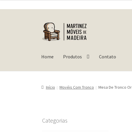
Pular
Pular
para
para
navegação
o
conteúdo
Home
Produtos
Contato
Início
Movéis Com Tronco
Mesa De Tronco Or
Categorias