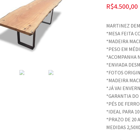
R$
4.500,00
MARTINEZ DEM
*MESA FEITA C
*MADEIRA MAC
*PESO EM MÉDI
*ACOMPANHA N
*ENVIADA DESM
*FOTOS ORIGI
*MADEIRA MAC
*JÁ VAI ENVER
*GARANTIA DO
*PÉS DE FERRO
*IDEAL PARA 10
*PRAZO DE 20 A 
MEDIDAS 2,50X0