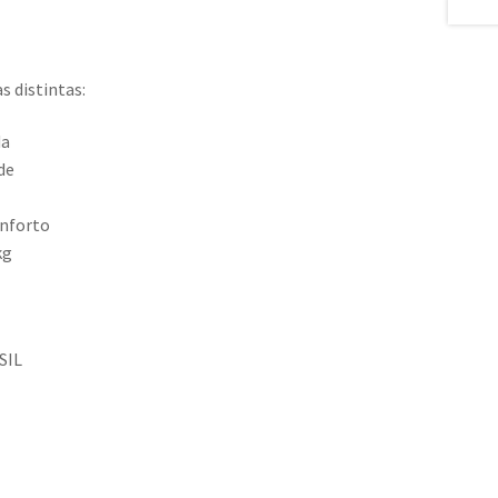
s distintas:
da
de
onforto
kg
SIL