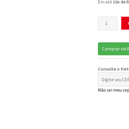
Em até
10x de 
Mesa
De
Tronco
Orgânica
Comprar via
Com
Pés
De
Consulte o fret
Ferro
quantidade
Não sei meu ce