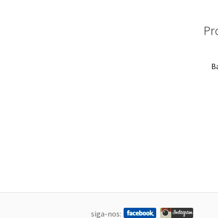
Pr
B
siga-nos: